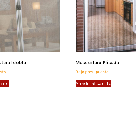
ateral doble
Mosquitera Plisada
sto
Bajo presupuesto
rrito
Añadir al carrito