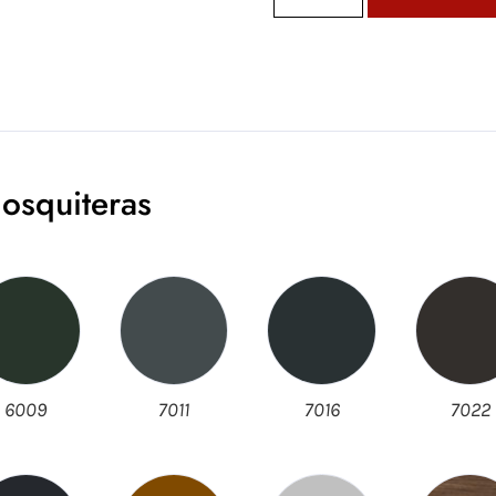
osquiteras
6009
7011
7016
7022