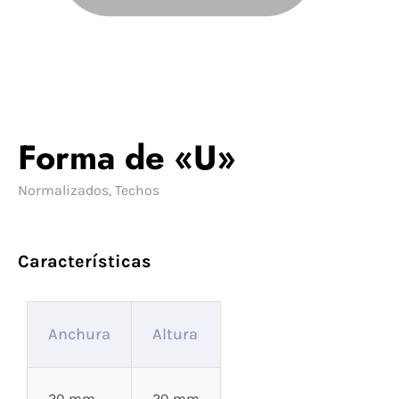
Forma de «U»
Normalizados
,
Techos
Características
Anchura
Altura
20 mm
20 mm